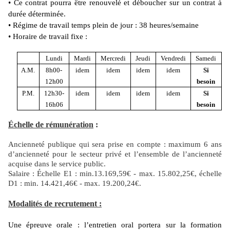
• Ce contrat pourra être renouvelé et déboucher sur un contrat à
durée déterminée.
• Régime de travail temps plein de jour : 38 heures/semaine
• Horaire de travail fixe :
Lundi
Mardi
Mercredi
Jeudi
Vendredi
Samedi
A.M.
8h00-
idem
idem
idem
idem
Si
12h00
besoin
P.M.
12h30-
idem
idem
idem
idem
Si
16h06
besoin
Échelle de rémunération
:
Ancienneté publique qui sera prise en compte : maximum 6 ans
d’ancienneté pour le secteur privé et l’ensemble de l’ancienneté
acquise dans le service public.
Salaire : Échelle E1 : min.13.169,59€ - max. 15.802,25€, échelle
D1 : min. 14.421,46€ - max. 19.200,24€.
Modalités de recrutement :
Une épreuve orale : l’entretien oral portera sur la formation