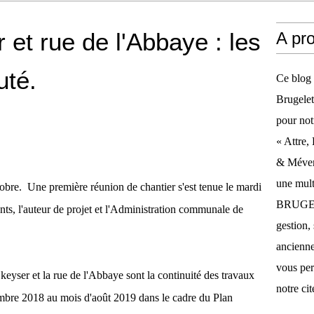
 et rue de l'Abbaye : les
A pr
uté.
Ce blog 
Brugelet
pour not
« Attre,
& Méverg
une mult
obre. Une première réunion de chantier s'est tenue le mardi
BRUGELE
ants, l'auteur de projet et l'Administration communale de
gestion, 
anciennes
vous per
 keyser et la rue de l'Abbaye sont la continuité des travaux
notre cit
mbre 2018 au mois d'août 2019 dans le cadre du Plan