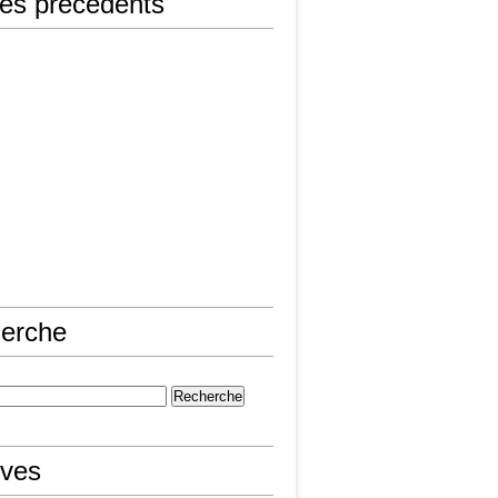
les précédents
erche
ives