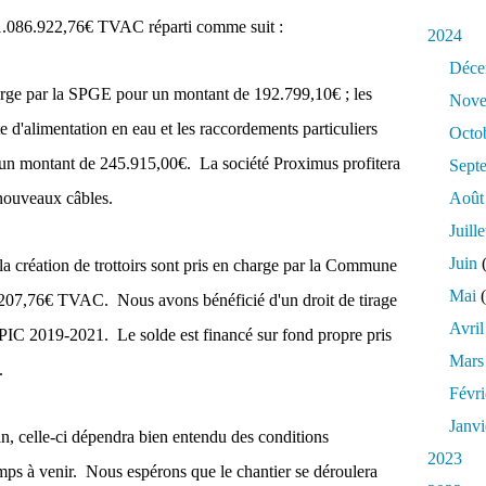
à 1.086.922,76€ TVAC réparti comme suit :
2024
Déce
harge par la SPGE pour un montant de 192.799,10€ ; les
Nove
 d'alimentation en eau et les raccordements particuliers
Octo
un montant de 245.915,00€. La société Proximus profitera
Sept
 nouveaux câbles.
Août
Juille
Juin
(
 la création de trottoirs sont pris en charge par la Commune
Mai
(
.207,76€ TVAC. Nous avons bénéficié d'un droit de tirage
Avril
PIC 2019-2021. Le solde est financé sur fond propre pris
Mars
.
Févri
Janvi
an, celle-ci dépendra bien entendu des conditions
2023
emps à venir. Nous espérons que le chantier se déroulera