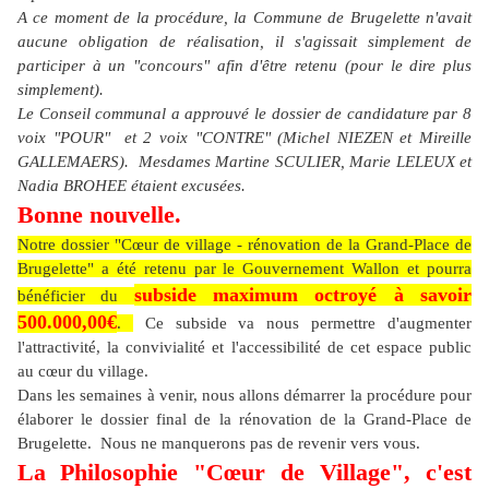
A ce moment de la procédure, la Commune de Brugelette n'avait
aucune obligation de réalisation, il s'agissait simplement de
participer à un "concours" afin d'être retenu (pour le dire plus
simplement).
Le Conseil communal a approuvé le dossier de candidature par 8
voix "POUR" et 2 voix "CONTRE" (Michel NIEZEN et Mireille
GALLEMAERS). Mesdames Martine SCULIER, Marie LELEUX et
Nadia BROHEE étaient excusées.
Bonne nouvelle.
Notre dossier "Cœur de village - rénovation de la Grand-Place de
Brugelette" a été retenu par le Gouvernement Wallon et pourra
subside maximum octroyé à savoir
bénéficier du
500.000,00€
.
Ce subside va nous permettre d'augmenter
l'attractivité, la convivialité et l'accessibilité de cet espace public
au cœur du village.
Dans les semaines à venir, nous allons démarrer la procédure pour
élaborer le dossier final de la rénovation de la Grand-Place de
Brugelette. Nous ne manquerons pas de revenir vers vous.
La
Philosophie "Cœur de Village", c'est