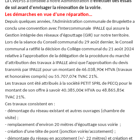
La CWEPSS a conseillé à notre Administration d'
effectuer des essais
de sol avant d'envisager la rénovation de la voirie
.
Les démarches en vue d'une réparation…
Depuis quelques années, l'Administration communale de Brugelette a
conclu une convention avec l'Intercommunale IPALLE qui assure la
Gestion intégrée des réseaux d'égouttage (GIR) sur notre territoire.
Lors de la séance du Conseil communal du 29 août dernier, le Conseil
communal a ratifié la décision du Collège communal du 21 août 2024
relative à l'approbation de la délégation de la procédure du marché
d'attribution des travaux à IPALLE ainsi que l'approbation du devis
transmis par IPALLE pour un montant de 46.038,90€ HTVA (travaux
et honoraires compris) ou 55.707,07€ TVAC 21%.
Les travaux ont été attribués à la société PETIT SPRL de PECQ pour le
montant de son offre à savoir 40.385,00€ HTVA ou 48.865,85€
TVAC 21%.
Ces travaux consistent en :
- démontage du réseau existant et autres ouvrages (chambre de
visite) ;
- remplacement d'environ 20 mètres d'égouttage sous voirie ;
- création d'une tête de pont (jonction voirie/accotement) ;
- démontage du réseau en accotement (+/- 22 mètres) et création et