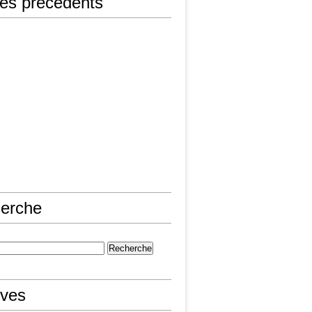
les précédents
erche
ives