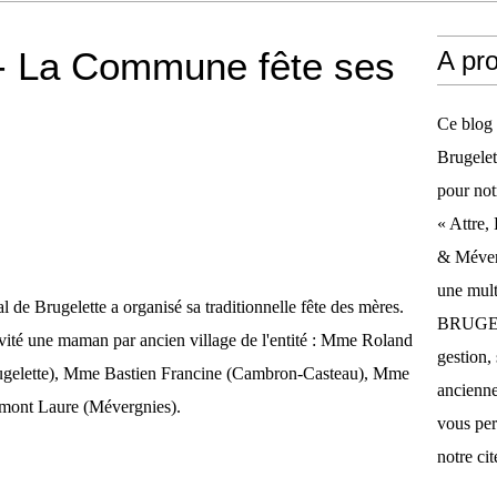
La Commune fête ses
A pr
Ce blog 
Brugelet
pour not
« Attre,
& Méverg
une mult
de Brugelette a organisé sa traditionnelle fête des mères.
BRUGELE
nvité une maman par ancien village de l'entité : Mme Roland
gestion, 
ugelette), Mme Bastien Francine (Cambron-Casteau), Mme
anciennes
mont Laure (Mévergnies).
vous per
notre cit