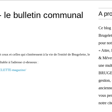
e bulletin communal
A pr
Ce blog 
Brugelet
pour not
« Attre,
ceux et celles qui s'intéressent à la vie de l'entité de Brugelette, le
& Méverg
able à l'adresse ci-dessous :
une mult
GELETTE-magazine/
BRUGELE
gestion, 
anciennes
vous per
notre cit