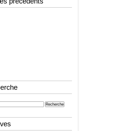
les précédents
erche
ives