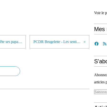
Voir le 
Mes 
BRUGELETTE - La Commune fête ses papas...
PCDR Brugelette - Les sentiers.
S'ab
Abonnez-
articles 