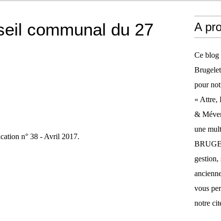
eil communal du 27
A pr
Ce blog 
Brugelet
pour not
« Attre,
& Méverg
une mult
cation n° 38 - Avril 2017.
BRUGELE
gestion, 
anciennes
vous per
notre cit