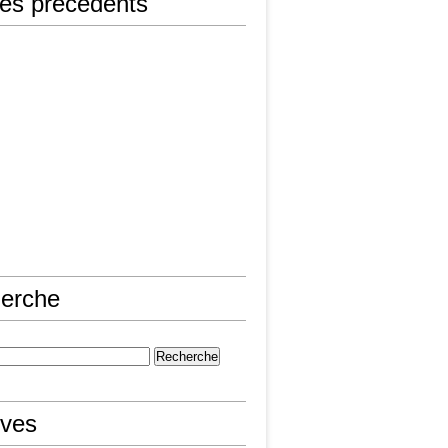
les précédents
erche
ives