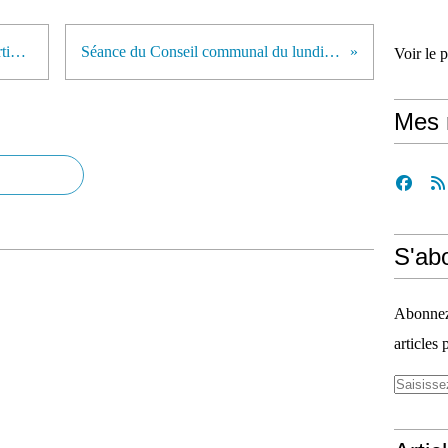
Brugelette ... Quid du projet "quartier nouveau" ?
Séance du Conseil communal du lundi 29 mai 2017.
Voir le 
Mes 
S'ab
Abonnez-
articles 