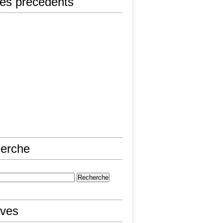
les précédents
erche
ives