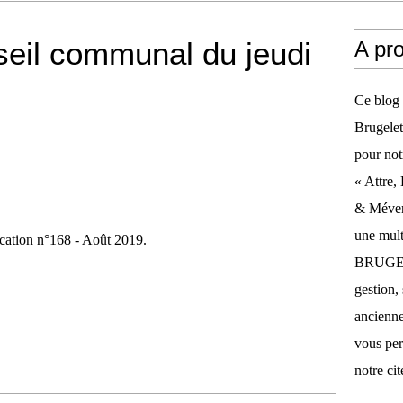
eil communal du jeudi
A pr
Ce blog 
Brugelet
pour not
« Attre,
& Méverg
une mult
cation n°168 - Août 2019.
BRUGELE
gestion, 
anciennes
vous per
notre cit