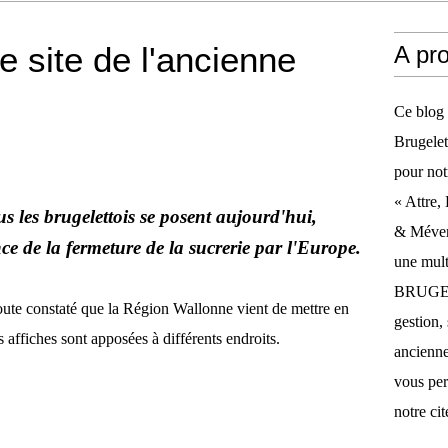
e site de l'ancienne
A pr
Ce blog 
Brugelet
pour not
« Attre,
us les brugelettois se posent aujourd'hui,
& Méverg
ce de la fermeture de la sucrerie par l'Europe.
une mult
BRUGELE
doute constaté que la Région Wallonne vient de mettre en
gestion, 
s affiches sont apposées à différents endroits.
anciennes
vous per
notre cit