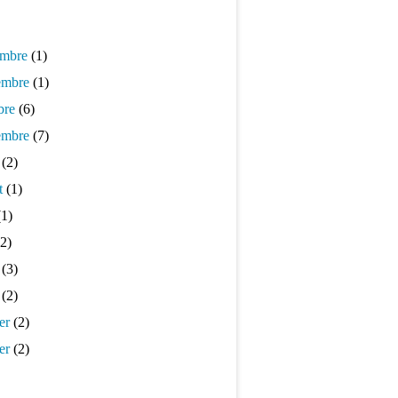
mbre
(1)
mbre
(1)
bre
(6)
embre
(7)
(2)
t
(1)
1)
2)
(3)
(2)
er
(2)
er
(2)