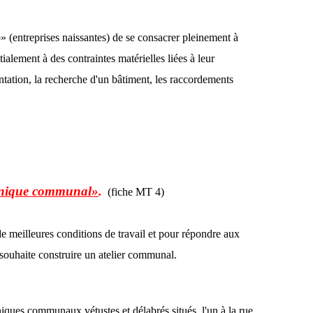
» (entreprises naissantes) de se consacrer pleinement à
itialement à des contraintes matérielles liées à leur
antation, la recherche d'un bâtiment, les raccordements
echnique communal»
.
(fiche MT 4)
 meilleures conditions de travail et pour répondre aux
souhaite construire un atelier communal.
niques communaux vétustes et délabrés situés, l'un à la rue