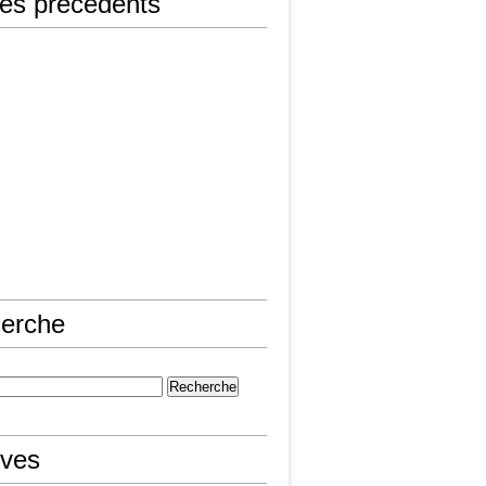
les précédents
erche
ives