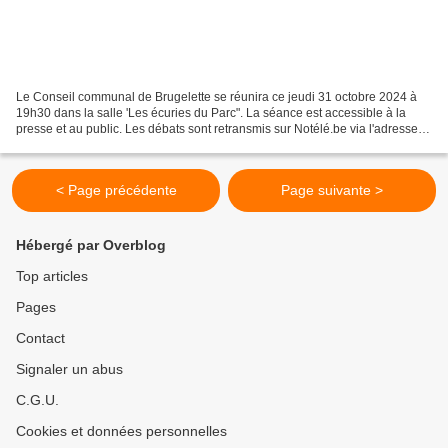
Le Conseil communal de Brugelette se réunira ce jeudi 31 octobre 2024 à
19h30 dans la salle 'Les écuries du Parc". La séance est accessible à la
presse et au public. Les débats sont retransmis sur Notélé.be via l'adresse :
https://www.notele.be/si72-md14-p-ccbrugelette-evenements-en-direct.html...
< Page précédente
Page suivante >
Hébergé par Overblog
Top articles
Pages
Contact
Signaler un abus
C.G.U.
Cookies et données personnelles