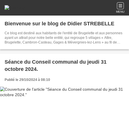
MENU
Bienvenue sur le blog de Didier STREBELLE
Ce blog est destiné aux habitants de l'entité de Brugelette et aux personnes
ayant un attrait pour notre belle entité, qui regroupe 5 villages « Attre,
Brugelette, Cambron-Casteau, Gages & Mévergnies-lez-Lens » au fil de
l'eau. Il offre une multitude d'informations sur BRUGELETTE, son
administration, sa gestion, ses villages, ses projets. Des photos anciennes,
des cartes postales, des archives,... vous permettrons de découvrir le riche
passé de notre cité sucrière. Merci de votre visite.
Séance du Conseil communal du jeudi 31
octobre 2024.
Publié le 29/10/2024 à 08:10